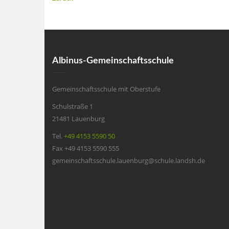
Albinus-Gemeinschaftsschule
Gemeinschaftsschule mit Oberstufe
Schulstraße 1
21481 Lauenburg
Tel.
+49 4153 5590 50
Fax +49 4153 5590 555
gemeinschaftsschule.lauenburg@schule.landsh.de