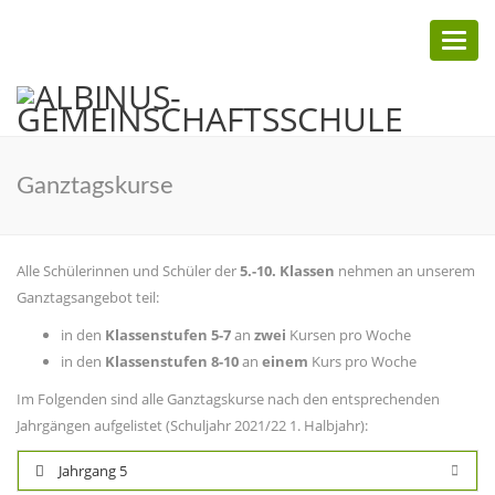
Toggl
naviga
Ganztagskurse
Alle Schülerinnen und Schüler der
5.-10. Klassen
nehmen an unserem
Ganztagsangebot teil:
in den
Klassenstufen 5-7
an
zwei
Kursen pro Woche
in den
Klassenstufen 8-10
an
einem
Kurs pro Woche
Im Folgenden sind alle Ganztagskurse nach den entsprechenden
Jahrgängen aufgelistet (Schuljahr 2021/22 1. Halbjahr):
Jahrgang 5