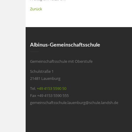
Zurück
Albinus-Gemeinschaftsschule
Gemeinschaftsschule mit Oberstufe
Schulstraße 1
21481 Lauenburg
Tel.
+49 4153 5590 50
Fax +49 4153 5590 555
gemeinschaftsschule.lauenburg@schule.landsh.de