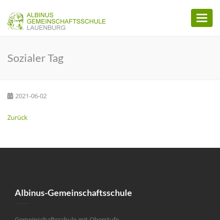
Toggl
naviga
Sozialer Tag
2021-06-02
Zurück
Albinus-Gemeinschaftsschule
Gemeinschaftsschule mit Oberstufe