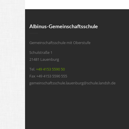
Albinus-Gemeinschaftsschule
Gemeinschaftsschule mit Oberstufe
Schulstraße 1
21481 Lauenburg
Tel.
+49 4153 5590 50
Fax +49 4153 5590 555
gemeinschaftsschule.lauenburg@schule.landsh.de