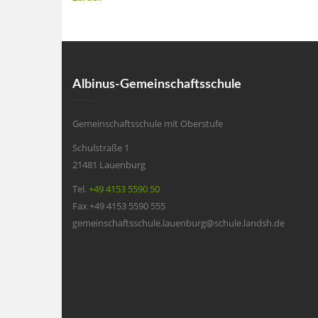
Albinus-Gemeinschaftsschule
Gemeinschaftsschule mit Oberstufe
Schulstraße 1
21481 Lauenburg
Tel.
+49 4153 5590 50
Fax +49 4153 5590 555
gemeinschaftsschule.lauenburg@schule.landsh.de