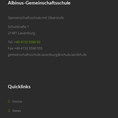
Albinus-Gemeinschaftsschule
Gemeinschaftsschule mit Oberstufe
Schulstraße 1
21481 Lauenburg
Tel.
+49 4153 5590 50
Fax +49 4153 5590 555
gemeinschaftsschule.lauenburg@schule.landsh.de
Quicklinks
Home
News