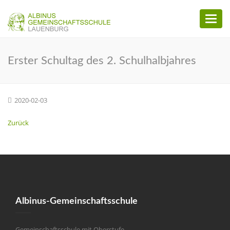
Toggl
naviga
Erster Schultag des 2. Schulhalbjahres
2020-02-03
Zurück
Albinus-Gemeinschaftsschule
Gemeinschaftsschule mit Oberstufe