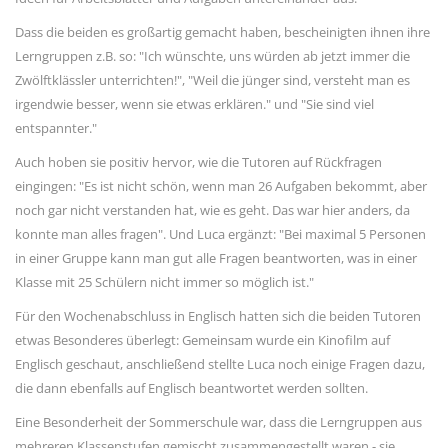
Dass die beiden es großartig gemacht haben, bescheinigten ihnen ihre
Lerngruppen z.B. so: "Ich wünschte, uns würden ab jetzt immer die
Zwölftklässler unterrichten!", "Weil die jünger sind, versteht man es
irgendwie besser, wenn sie etwas erklären." und "Sie sind viel
entspannter."
Auch hoben sie positiv hervor, wie die Tutoren auf Rückfragen
eingingen: "Es ist nicht schön, wenn man 26 Aufgaben bekommt, aber
noch gar nicht verstanden hat, wie es geht. Das war hier anders, da
konnte man alles fragen". Und Luca ergänzt: "Bei maximal 5 Personen
in einer Gruppe kann man gut alle Fragen beantworten, was in einer
Klasse mit 25 Schülern nicht immer so möglich ist."
Für den Wochenabschluss in Englisch hatten sich die beiden Tutoren
etwas Besonderes überlegt: Gemeinsam wurde ein Kinofilm auf
Englisch geschaut, anschließend stellte Luca noch einige Fragen dazu,
die dann ebenfalls auf Englisch beantwortet werden sollten.
Eine Besonderheit der Sommerschule war, dass die Lerngruppen aus
mehreren Klassenstufen gemischt zusammengestellt waren - sie