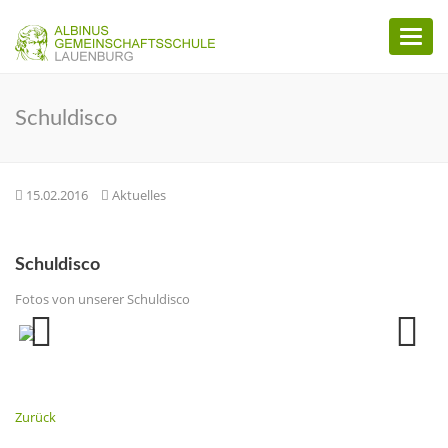
Toggl
naviga
Schuldisco
15.02.2016
Aktuelles
Schuldisco
Fotos von unserer Schuldisco
Previous
Next
Zurück